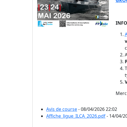
GRO
INFO
A
v
c
A
P
T
t
V
Merci
Avis de course
- 08/04/2026 22:02
Affiche_ligue_ILCA_2026.pdf
- 14/04/2