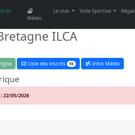
té de
Le club
Voile Sportive
Réga
Météo
Bretagne ILCA
Liste des inscrits
 ligne
Infos Météo
55
rique
 : 22/05/2026