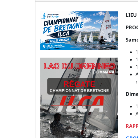
LIEU
PRO
Same
1
1
1
A
r
Dima
1
A
RAPPE