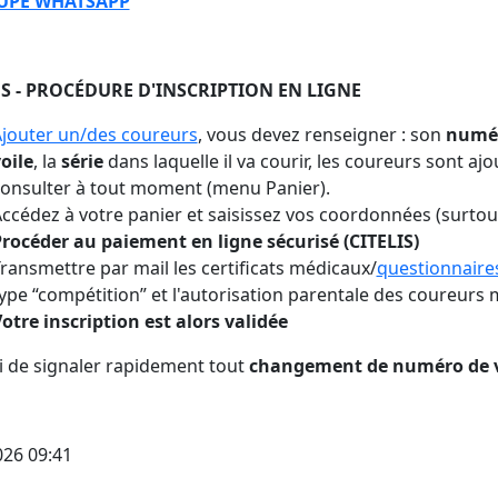
UPE WHATSAPP
S - PROCÉDURE D'INSCRIPTION EN LIGNE
jouter un/des coureurs
, vous devez renseigner : son
numér
oile
, la
série
dans laquelle il va courir, les coureurs sont aj
onsulter à tout moment (menu Panier).
ccédez à votre panier et saisissez vos coordonnées (surtout
rocéder au paiement en ligne sécurisé (CITELIS)
ransmettre par mail les certificats médicaux/
questionnaire
ype “compétition” et l'autorisation parentale des coureurs 
otre inscription est alors validée
 de signaler rapidement tout
changement de numéro de v
026 09:41